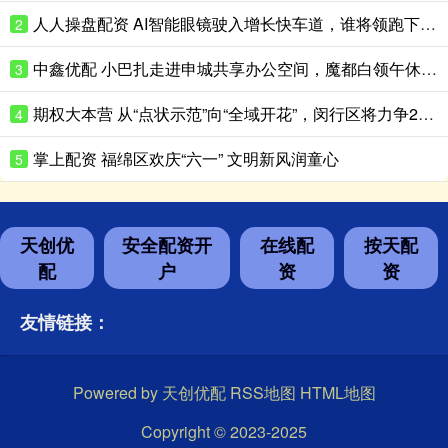
人人操盘配资 AI智能眼镜驶入增长快车道，谁将领跑下一代个人交互终端
2
中鑫优配 小巴扎走进申城共享办公空间，魔都白领午休邂逅一小时西域浪漫
3
期权大本营 从“点状示范”向“全域开花”，闵行区将力争2035年全域建成美丽幸福河湖
4
掌上配资 福绵区欢庆“六一” 文明新风润童心
5
天创优
安全配资开
在线配
按天配
配
户
资
资
友情链接：
Powered by
天创优配
RSS地图
HTML地图
Copyright
© 2023-2025