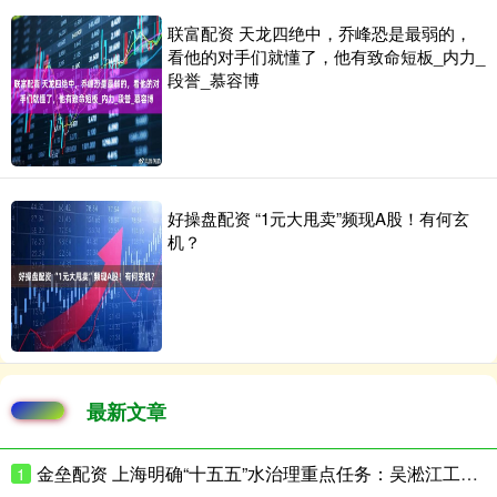
联富配资 天龙四绝中，乔峰恐是最弱的，
看他的对手们就懂了，他有致命短板_内力_
段誉_慕容博
好操盘配资 “1元大甩卖”频现A股！有何玄
机？
最新文章
金垒配资 上海明确“十五五”水治理重点任务：吴淞江工程（上海段）将基本完成
1