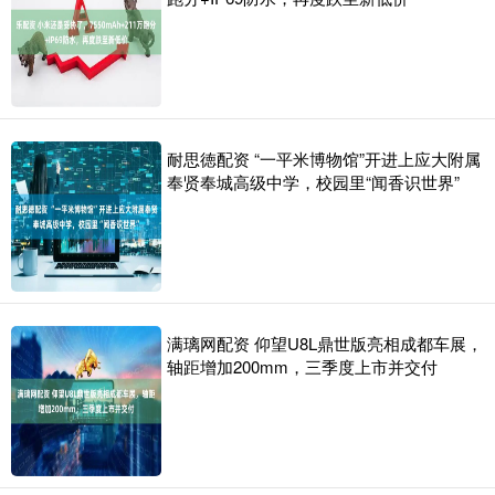
耐思徳配资 “一平米博物馆”开进上应大附属
奉贤奉城高级中学，校园里“闻香识世界”
满璃网配资 仰望U8L鼎世版亮相成都车展，
轴距增加200mm，三季度上市并交付