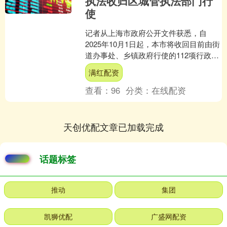
执法收归区城管执法部门行
使
记者从上海市政府公开文件获悉，自
2025年10月1日起，本市将收回目前由街
道办事处、乡镇政府行使的112项行政执
法事项。其中，与住宅小区管理、市民
满红配资
居住权益息息相....
查看：
96
分类：
在线配资
天创优配文章已加载完成
话题标签
推动
集团
凯狮优配
广盛网配资