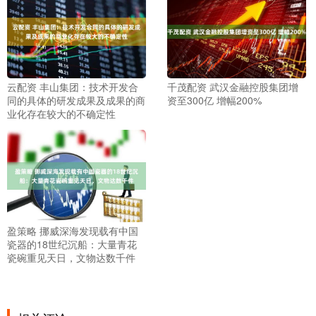
云配资 丰山集团：技术开发合
千茂配资 武汉金融控股集团增
同的具体的研发成果及成果的商
资至300亿 增幅200%
业化存在较大的不确定性
盈策略 挪威深海发现载有中国
瓷器的18世纪沉船：大量青花
瓷碗重见天日，文物达数千件