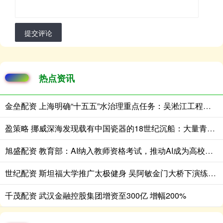
提交评论
热点资讯
金垒配资 上海明确“十五五”水治理重点任务：吴淞江工程（上海段）将基本完成
盈策略 挪威深海发现载有中国瓷器的18世纪沉船：大量青花瓷碗重见天日，文物达数千件
旭盛配资 教育部：AI纳入教师资格考试，推动AI成为高校公共基础课
世纪配资 斯坦福大学推广太极健身 吴阿敏金门大桥下演练八法五步
千茂配资 武汉金融控股集团增资至300亿 增幅200%