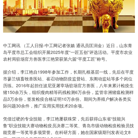
中工网讯 （工人日报-中工网记者张嫱 通讯员匡润金）近日，山东青
岛平度市总工会组织开展2025年度“一匠五创”评选活动。平度市农业
农村局驻场官方兽医李江艳荣获第六届“平度工匠”称号。
据介绍，李江艳自1998年参加工作，长期扎根基层一线，先后在平度
市蓼兰镇畜牧兽医站、崔召动物防疫监督站、东阁动监站等多个岗位
历练。2016年起担任波尼亚屠宰场驻场官方兽医，八年来累计检疫生
猪150余万头，组织瘦肉精等药残检测6万余份，监管非洲猪瘟检测样
品3万余份，签发检疫合格证明10万余份。期间为养殖户解决各类实
际问题30余件，推广应用实用技术20余项。
凭借过硬的专业技能，李江艳屡获殊荣，先后获得山东省“技能兴
鲁”职业技能大赛动物检疫员决赛二等奖、青岛市级动物检疫检验员技
能竞赛一等奖等多项荣誉。在科研方面，她在国家级期刊发表论文8