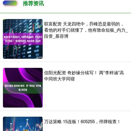
推荐资讯
联富配资 天龙四绝中，乔峰恐是最弱的，
看他的对手们就懂了，他有致命短板_内力_
段誉_慕容博
信阳光配资 奇妙缘分续写！ 两“李梓涵”高
中同班大学同寝
万达策略 15连板！605255，停牌核查！