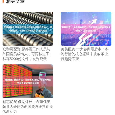
相关文章
众和网配资 原部委工作人员与
美美配资 十大券商看后市：本
外国官员成情人，育两私生子，
轮行情的核心逻辑未被破坏 上
私存5200份文件，被判死缓
行趋势不变
创惠优配 俄副外长：希望俄美
领导人会晤为两国关系正常化提
供新动力