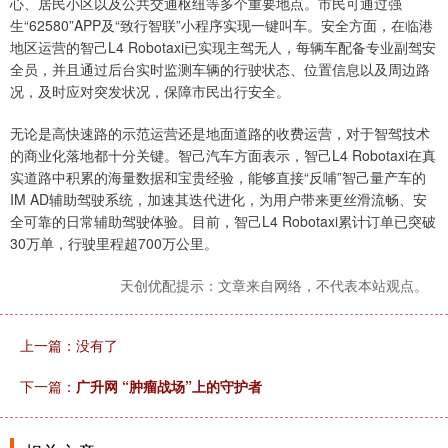
心、居民小区以及公共交通枢纽等多个重要地点。市民可通过强
生“62580”APP及“致行智联”小程序实现一键叫车。安全方面，在临港
地区运营的智己L4 Robotaxi已实现主驾无人，每辆车配备专业副驾安
全员，并且通过后台实时监测车辆的行驶状态、位置信息以及周边路
况，及时应对突发状况，保障市民出行安全。
无论是高快速路的示范运营还是地面道路的收费运营，对于智驾技术
的商业化落地都十分关键。智己汽车方面表示，智己L4 Robotaxi在真
实道路中积累的海量数据和宝贵经验，能够直接“反哺”智己量产车的
IM AD辅助驾驶系统，加速其迭代进化，为用户带来更丝滑流畅、安
全可靠的日常辅助驾驶体验。目前，智己L4 Robotaxi累计订单已突破
30万单，行驶里程超700万公里。
天创优配提示：文章来自网络，不代表本站观点。
上一篇：没有了
下一篇：
广升网 “肿瘤战场”上的守护者